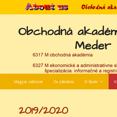
Preskočiť
na
obsah
Obchodná akadém
Meder
Magyar változat
Zo zákulisia
O škole
V
2019/2020