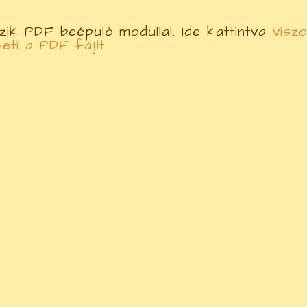
ik PDF beépülő modullal. Ide kattintva
viszo
heti a PDF fájlt.