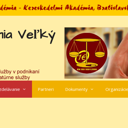
ia Veľký
zdelávanie
Partneri
Dokumenty
Organizáci