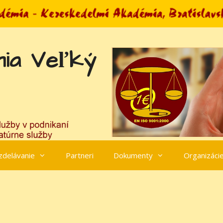
ia Veľký
zdelávanie
Partneri
Dokumenty
Organizáci