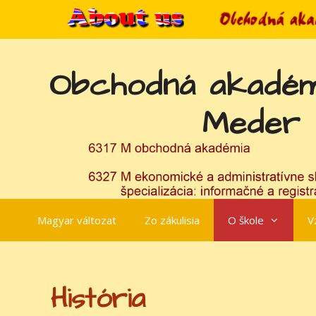
Preskočiť
na
obsah
Obchodná akadém
Meder
Magyar változat
Zo zákulisia
O škole
V
História