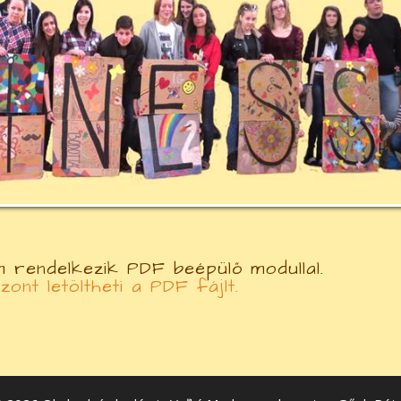
 rendelkezik PDF beépülő modullal.
szont letöltheti a PDF fájlt.