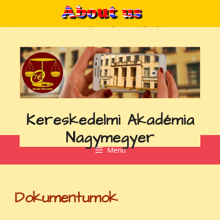
Kilépés
a
tartalomba
Kereskedelmi Akadémia
Nagymegyer
Menü
Dokumentumok