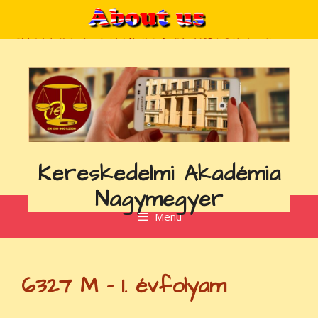
Kilépés
a
tartalomba
Kereskedelmi Akadémia
Nagymegyer
Menü
6327 M – 1. évfolyam