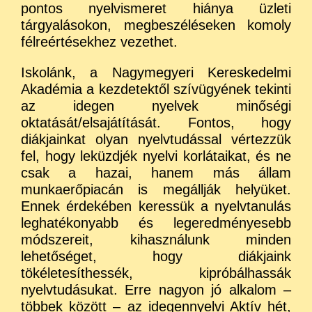
pontos nyelvismeret hiánya üzleti
tárgyalásokon, megbeszéléseken komoly
félreértésekhez vezethet.
Iskolánk, a Nagymegyeri Kereskedelmi
Akadémia a kezdetektől szívügyének tekinti
az idegen nyelvek minőségi
oktatását/elsajátítását. Fontos, hogy
diákjainkat olyan nyelvtudással vértezzük
fel, hogy leküzdjék nyelvi korlátaikat, és ne
csak a hazai, hanem más állam
munkaerőpiacán is megállják helyüket.
Ennek érdekében keressük a nyelvtanulás
leghatékonyabb és legeredményesebb
módszereit, kihasználunk minden
lehetőséget, hogy diákjaink
tökéletesíthessék, kipróbálhassák
nyelvtudásukat. Erre nagyon jó alkalom –
többek között – az idegennyelvi Aktív hét,