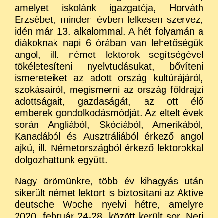
amelyet iskolánk igazgatója, Horváth
Erzsébet, minden évben lelkesen szervez,
idén már 13. alkalommal. A hét folyamán a
diákoknak napi 6 órában van lehetőségük
angol, ill. német lektorok segítségével
tökéletesíteni nyelvtudásukat, bővíteni
ismereteiket az adott ország kultúrájáról,
szokásairól, megismerni az ország földrajzi
adottságait, gazdaságát, az ott élő
emberek gondolkodásmódját. Az eltelt évek
során Angliából, Skóciából, Amerikából,
Kanadából és Ausztráliából érkező angol
ajkú, ill. Németországból érkező lektorokkal
dolgozhattunk együtt.
Nagy örömünkre, több év kihagyás után
sikerült német lektort is biztosítani az Aktive
deutsche Woche nyelvi hétre, amelyre
2020. február 24-28. között került sor. Neri