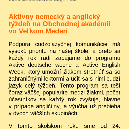
Aktívny nemecký a anglický
týždeň na Obchodnej akadémii
vo Veľkom Mederi
Podpora cudzojazyčnej komunikácie má
vysokú prioritu na našej škole, a preto sa
každý rok radi zapájame do programu
Aktive deutsche woche a Active English
Week, ktorý umožní žiakom stretnúť sa so
zahraničnými lektormi a učiť sa s nimi cudzí
jazyk celý týždeň. Tento program sa teší
čoraz väčšej popularite medzi žiakmi, počet
účastníkov sa každý rok zvyšuje, hlavne
v prípade angličtiny, a výučba už prebieha
v dvoch väčších skupinách.
V tomto školskom roku sme od 24.