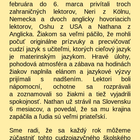
februára do 6. marca privítali troch
zahraničných lektorov, Neri z Kölnu,
Nemecka a dvoch anglicky hovoriacich
lektorov, Oshu z USA a Nathana z
Anglicka. Žiakom sa veľmi páčilo, že mohli
počuť originálne prízvuky a precvičovať
cudzí jazyk s učiteľmi, ktorých cieľový jazyk
je materinským jazykom. Hravé úlohy,
pohodová atmosféra a zábava na hodinách
žiakov naplnila elánom a jazykové výzvy
prijímali s nadšením. Lektori boli
nápomocní, ochotne sa rozprávali
a zoznamovali so žiakmi a tiež vyjadrili
spokojnosť. Nathan už strávil na Slovensku
6 mesiacov, a povedal, že sa mu krajina
zapáčila a ľudia sú veľmi priateľskí.
Sme radi, že sa každý rok môžeme
zúčastniť tohto cudzojazyčného školského