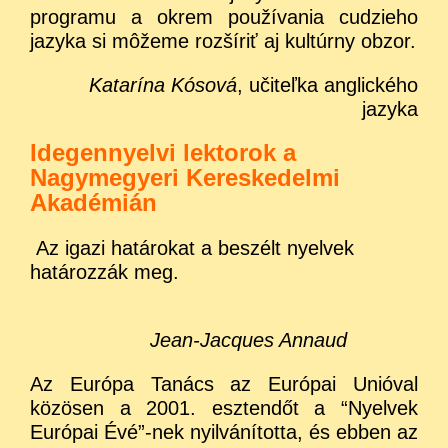
programu a okrem používania cudzieho
jazyka si môžeme rozšíriť aj kultúrny obzor.
Katarína Kósová
, učiteľka anglického
jazyka
Idegennyelvi lektorok a
Nagymegyeri Kereskedelmi
Akadémián
Az igazi határokat a beszélt nyelvek
határozzák meg.
Jean-Jacques Annaud
Az Európa Tanács az Európai Unióval
közösen a 2001. esztendőt a “Nyelvek
Európai Évé”-nek nyilvánította, és ebben az