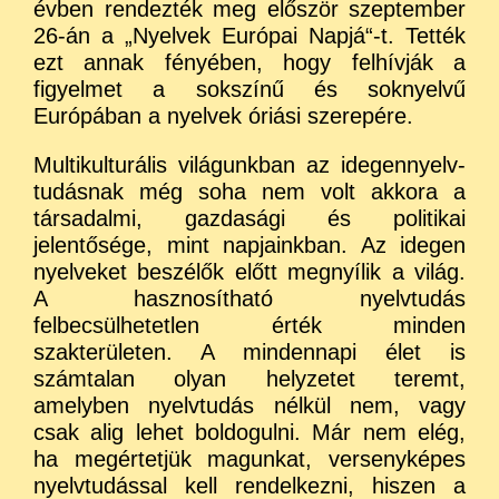
évben rendezték meg először szeptember
26-án a „Nyelvek Európai Napjá“-t. Tették
ezt annak fényében, hogy felhívják a
figyelmet a sokszínű és soknyelvű
Európában a nyelvek óriási szerepére.
Multikulturális világunkban az idegennyelv-
tudásnak még soha nem volt akkora a
társadalmi, gazdasági és politikai
jelentősége, mint napjainkban. Az idegen
nyelveket beszélők előtt megnyílik a világ.
A hasznosítható nyelvtudás
felbecsülhetetlen érték minden
szakterületen. A mindennapi élet is
számtalan olyan helyzetet teremt,
amelyben nyelvtudás nélkül nem, vagy
csak alig lehet boldogulni. Már nem elég,
ha megértetjük magunkat, versenyképes
nyelvtudással kell rendelkezni, hiszen a