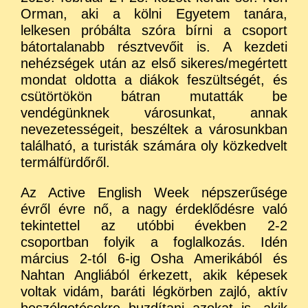
Orman, aki a kölni Egyetem tanára,
lelkesen próbálta szóra bírni a csoport
bátortalanabb résztvevőit is. A kezdeti
nehézségek után az első sikeres/megértett
mondat oldotta a diákok feszültségét, és
csütörtökön bátran mutatták be
vendégünknek városunkat, annak
nevezetességeit, beszéltek a városunkban
található, a turisták számára oly közkedvelt
termálfürdőről.
Az Active English Week népszerűsége
évről évre nő, a nagy érdeklődésre való
tekintettel az utóbbi években 2-2
csoportban folyik a foglalkozás. Idén
március 2-tól 6-ig Osha Amerikából és
Nahtan Angliából érkezett, akik képesek
voltak vidám, baráti légkörben zajló, aktív
beszélgetésekre buzdítani azokat is, akik