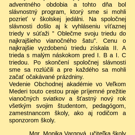
adventného obdobia a tohto dňa bol
slávnostný program, ktorý sme si mohli
pozrieť v školskej jedálni. Na spoločnej
slávnosti došlo aj k vyhláseniu víťaznej
triedy v súťaži ” Oblečme svoju triedu do
najkrajšieho vianočného šatu”. Cenu o
najkrajšie vyzdobenú triedu získala II. A
trieda s malým náskokom pred I. B a I. C
triedou. Po skončení spoločnej slávnosti
sme sa rozlúčili a pre každého sa mohli
začať očakávané prázdniny.
Vedenie Obchodnej akadémie vo Veľkom
Mederi touto cestou praje príjemné prežitie
vianočných sviatkov a šťastný nový rok
všetkým svojim študentom, pedagógom,
zamestnancom školy, ako aj rodičom a
sponzorom školy.
Mgr. Monika Vargová, učiteľka školy