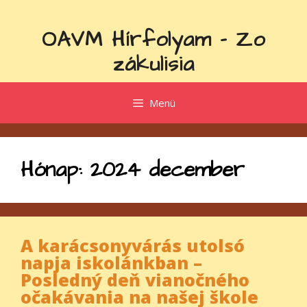
Kilépés
a
OAVM Hírfolyam - Zo
tartalomba
zákulisia
Menü
Hónap:
2024 december
A karácsonyvárás utolsó
napja iskolánkban –
Posledný deň vianočného
očakávania na našej škole