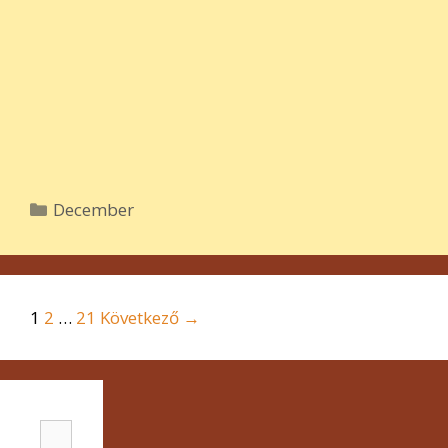
Kategória
December
Bejegyzés
1
2
…
21
Következő →
navigáció
Keresés: