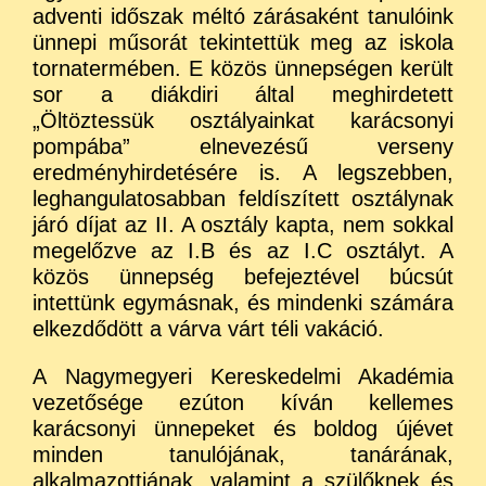
adventi időszak méltó zárásaként tanulóink
ünnepi műsorát tekintettük meg az iskola
tornatermében. E közös ünnepségen került
sor a diákdiri által meghirdetett
„Öltöztessük osztályainkat karácsonyi
pompába” elnevezésű verseny
eredményhirdetésére is. A legszebben,
leghangulatosabban feldíszített osztálynak
járó díjat az II. A osztály kapta, nem sokkal
megelőzve az I.B és az I.C osztályt. A
közös ünnepség befejeztével búcsút
intettünk egymásnak, és mindenki számára
elkezdődött a várva várt téli vakáció.
A Nagymegyeri Kereskedelmi Akadémia
vezetősége ezúton kíván kellemes
karácsonyi ünnepeket és boldog újévet
minden tanulójának, tanárának,
alkalmazottjának, valamint a szülőknek és