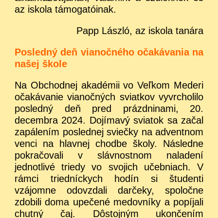
az iskola támogatóinak.
Papp László, az iskola tanára
Posledný deň vianočného očakávania na
našej škole
Na Obchodnej akadémii vo Veľkom Mederi
očakávanie vianočných sviatkov vyvrcholilo
posledný deň pred prázdninami, 20.
decembra 2024. Dojímavý sviatok sa začal
zapálením poslednej sviečky na adventnom
venci na hlavnej chodbe školy. Následne
pokračovali v slávnostnom naladení
jednotlivé triedy vo svojich učebniach. V
rámci triedníckych hodín si študenti
vzájomne odovzdali darčeky, spoločne
zdobili doma upečené medovníky a popíjali
chutný čaj. Dôstojným ukončením