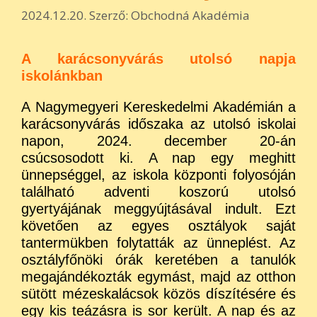
2024.12.20.
Szerző:
Obchodná Akadémia
A karácsonyvárás utolsó napja
iskolánkban
A Nagymegyeri Kereskedelmi Akadémián a
karácsonyvárás időszaka az utolsó iskolai
napon, 2024. december 20-án
csúcsosodott ki. A nap egy meghitt
ünnepséggel, az iskola központi folyosóján
található adventi koszorú utolsó
gyertyájának meggyújtásával indult. Ezt
követően az egyes osztályok saját
tantermükben folytatták az ünneplést. Az
osztályfőnöki órák keretében a tanulók
megajándékozták egymást, majd az otthon
sütött mézeskalácsok közös díszítésére és
egy kis teázásra is sor került. A nap és az