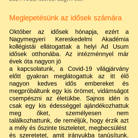
Meglepetésünk az idősek számára
Október az idősek hónapja, ezért a
Nagymegyeri Kereskedelmi Akadémia
kollégistái ellátogattak a helyi Ad Usum
idősek otthonába. Az intézménnyel már
évek óta nagyon jó
a kapcsolatunk, a Covid-19 világjárvány
előtt gyakran meglátogattuk az itt élő
nagyon kedves idős embereket és
megpróbáltunk egy kis örömet, vidámságot
csempészni az életükbe. Sajnos idén is
csak egy kis édességgel ajándékozhattuk
meg őket, személyesen nem
találkozhattunk, de reméljük, hogy érzik azt
a mély és őszinte tiszteletet, megbecsülést
és szeretetet, amit irányukba tanúsítunk.