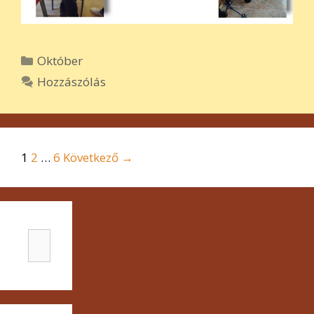
Kategória
Október
Hozzászólás
Bejegyzés
1
2
…
6
Következő →
navigáció
Keresés: