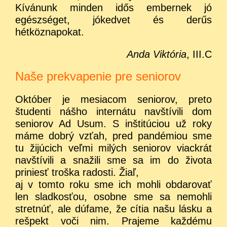
Kívánunk minden idős embernek jó
egészséget, jókedvet és derűs
hétköznapokat.
Anda Viktória
, III.C
Naše prekvapenie pre seniorov
Október je mesiacom seniorov, preto
študenti nášho internátu navštívili dom
seniorov Ad Usum. S inštitúciou už roky
máme dobrý vzťah, pred pandémiou sme
tu žijúcich veľmi milých seniorov viackrát
navštívili a snažili sme sa im do života
priniesť troška radosti. Žiaľ,
aj v tomto roku sme ich mohli obdarovať
len sladkosťou, osobne sme sa nemohli
stretnúť, ale dúfame, že cítia našu lásku a
rešpekt voči nim. Prajeme každému