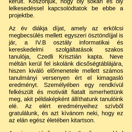
került. Köszönjük, hogy oly sokan és oly
lelkesedéssel kapcsolódtatok be ebbe a
projektbe.
Az év diákja díjat, amely az erkölcsi
megbecsülés mellett egyszeri ösztöndíjjal is
jár, a IV.B osztály informatikai és
kereskedelmi szolgáltatások szakos
tanulója, Czedli Krisztián kapta. Neve
méltán kerül fel iskolánk dicsőségtáblájára,
hiszen kiváló előmenetele mellett számos
tanulmányi versenyen ért el kimagasló
eredményt. Személyében egy rendkívül
felkészült és motivált fiatalt ismerhettünk
meg, akit példaképként állíthatunk tanulóink
elé. Az elért eredményeihez szívből
gratulálunk, és azt kívánom neki, hogy ez
az elán egész életében kitartson.