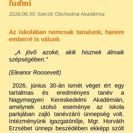
ľuďmi
2026.06.30.
Szerző:
Obchodná Akadémia
Az iskolában nemcsak tanulunk, hanem
emberré is válunk
„
A jövő azoké, akik hisznek álmaik
szépségében.”
(Eleanor Roosevelt)
2026. június 30-án ismét véget ért egy
tartalmas és eredményes tanév a
Nagymegyeri Kereskedelmi Akadémián,
amelynek utolsó eseménye az iskola
parkjában zajló tanévzáró ünnepség volt.
Intézményünk igazgatónője, Mgr. Horváth
Erzsébet ünnepi beszédében ekképp szólt