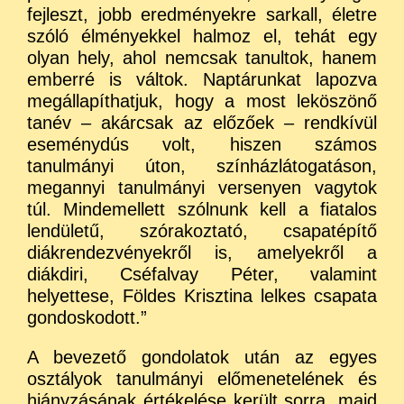
fejleszt, jobb eredményekre sarkall, életre
szóló élményekkel halmoz el, tehát egy
olyan hely, ahol nemcsak tanultok, hanem
emberré is váltok. Naptárunkat lapozva
megállapíthatjuk, hogy a most leköszönő
tanév – akárcsak az előzőek – rendkívül
eseménydús volt, hiszen számos
tanulmányi úton, színházlátogatáson,
megannyi tanulmányi versenyen vagytok
túl. Mindemellett szólnunk kell a fiatalos
lendületű, szórakoztató, csapatépítő
diákrendezvényekről is, amelyekről a
diákdiri, Cséfalvay Péter, valamint
helyettese, Földes Krisztina lelkes csapata
gondoskodott.”
A bevezető gondolatok után az egyes
osztályok tanulmányi előmenetelének és
hiányzásának értékelése került sorra, majd