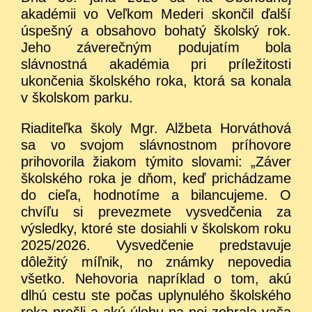
akadémii vo Veľkom Mederi skončil ďalší
úspešný a obsahovo bohatý školský rok.
Jeho záverečným podujatím bola
slávnostná akadémia pri príležitosti
ukončenia školského roka, ktorá sa konala
v školskom parku.
Riaditeľka školy Mgr. Alžbeta Horváthová
sa vo svojom slávnostnom príhovore
prihovorila žiakom týmito slovami: „Záver
školského roka je dňom, keď prichádzame
do cieľa, hodnotíme a bilancujeme. O
chvíľu si prevezmete vysvedčenia za
výsledky, ktoré ste dosiahli v školskom roku
2025/2026. Vysvedčenie predstavuje
dôležitý míľnik, no známky nepovedia
všetko. Nehovoria napríklad o tom, akú
dlhú cestu ste počas uplynulého školského
roka prešli a akú úlohu na nej zohrala vaša