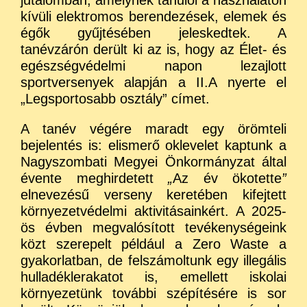
kívüli elektromos berendezések, elemek és
égők gyűjtésében jeleskedtek. A
tanévzárón derült ki az is, hogy az Élet- és
egészségvédelmi napon lezajlott
sportversenyek alapján a II.A nyerte el
„Legsportosabb osztály” címet.
A tanév végére maradt egy örömteli
bejelentés is: elismerő oklevelet kaptunk a
Nagyszombati Megyei Önkormányzat által
évente meghirdetett
„
Az év ökotette
”
elnevezésű verseny keretében kifejtett
környezetvédelmi aktivitásainkért. A 2025-
ös évben megvalósított tevékenységeink
közt szerepelt például a Zero Waste a
gyakorlatban, de felszámoltunk egy illegális
hulladéklerakatot is, emellett iskolai
környezetünk további szépítésére is sor