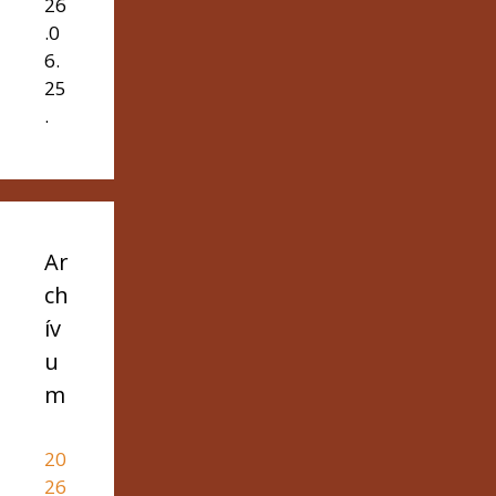
26
.0
6.
25
.
Ar
ch
ív
u
m
20
26