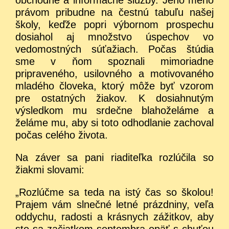
právom pribudne na čestnú tabuľu našej
školy, keďže popri výbornom prospechu
dosiahol aj množstvo úspechov vo
vedomostných súťažiach. Počas štúdia
sme v ňom spoznali mimoriadne
pripraveného, usilovného a motivovaného
mladého človeka, ktorý môže byť vzorom
pre ostatných žiakov. K dosiahnutým
výsledkom mu srdečne blahoželáme a
želáme mu, aby si toto odhodlanie zachoval
počas celého života.
Na záver sa pani riaditeľka rozlúčila so
žiakmi slovami:
„Rozlúčme sa teda na istý čas so školou!
Prajem vám slnečné letné prázdniny, veľa
oddychu, radosti a krásnych zážitkov, aby
ste sa začiatkom septembra opäť s chuťou