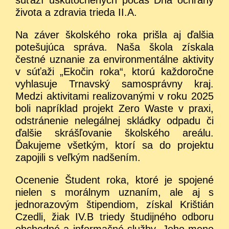
života a zdravia trieda II.A.
Na záver školského roka prišla aj ďalšia
potešujúca správa. Naša škola získala
čestné uznanie za environmentálne aktivity
v súťaži „Ekočin roka“, ktorú každoročne
vyhlasuje Trnavský samosprávny kraj.
Medzi aktivitami realizovanými v roku 2025
boli napríklad projekt Zero Waste v praxi,
odstránenie nelegálnej skládky odpadu či
ďalšie skrášľovanie školského areálu.
Ďakujeme všetkým, ktorí sa do projektu
zapojili s veľkým nadšením.
Ocenenie Študent roka, ktoré je spojené
nielen s morálnym uznaním, ale aj s
jednorazovým štipendiom, získal Krištián
Czedli, žiak IV.B triedy študijného odboru
obchodné a informačné služby. Jeho meno