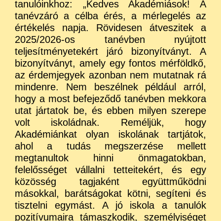
tanulóinkhoz: „Kedves Akadémiások! A
tanévzáró a célba érés, a mérlegelés az
értékelés napja. Rövidesen átveszitek a
2025/2026-os tanévben nyújtott
teljesítményetekért járó bizonyítványt. A
bizonyítványt, amely egy fontos mérföldkő,
az érdemjegyek azonban nem mutatnak rá
mindenre. Nem beszélnek például arról,
hogy a most befejeződő tanévben mekkora
utat jártatok be, és ebben milyen szerepe
volt iskoládnak. Reméljük, hogy
Akadémiánkat olyan iskolának tartjátok,
ahol a tudás megszerzése mellett
megtanultok hinni önmagatokban,
felelősséget vállalni tetteitekért, és egy
közösség tagjaként együttműködni
másokkal, barátságokat kötni, segíteni és
tisztelni egymást. A jó iskola a tanulók
pozitívumaira támaszkodik, személyiséget