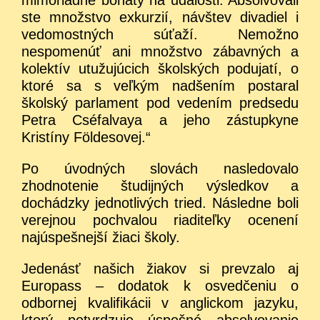
ste množstvo exkurzií, návštev divadiel i
vedomostných súťaží. Nemožno
nespomenúť ani množstvo zábavných a
kolektív utužujúcich školských podujatí, o
ktoré sa s veľkým nadšením postaral
školský parlament pod vedením predsedu
Petra Cséfalvaya a jeho zástupkyne
Kristíny Földesovej.“
Po úvodných slovách nasledovalo
zhodnotenie študijných výsledkov a
dochádzky jednotlivých tried. Následne boli
verejnou pochvalou riaditeľky ocenení
najúspešnejší žiaci školy.
Jedenásť našich žiakov si prevzalo aj
Europass – dodatok k osvedčeniu o
odbornej kvalifikácii v anglickom jazyku,
ktorý potvrdzuje úspešné absolvovanie