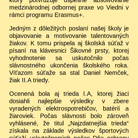
medzinárodnej odbornej praxe vo Viedni v
rámci programu Erasmus+.
Jedným z dôležitých poslaní našej školy je
objavovanie a motivovanie talentovaných
žiakov. K tomu prispela aj školská súťaž v
písaní na klávesnici Šikovné prsty, ktorej
vyhodnotenie sa uskutočnilo počas
slávnostného ukončenia školského roka.
Víťazom súťaže sa stal Daniel Nemček,
žiak II.A triedy.
Ocenená bola aj trieda I.A, ktorej žiaci
dosiahli najlepšie výsledky v zbere
vyradených elektrospotrebičov, batérií a
žiaroviek. Počas slávnosti bolo zároveň
vyhlásené, že titul „Najzdatnejšia trieda“
získala na základe výsledkov športových
súťaží uskutočnených počas Dňa ochrany