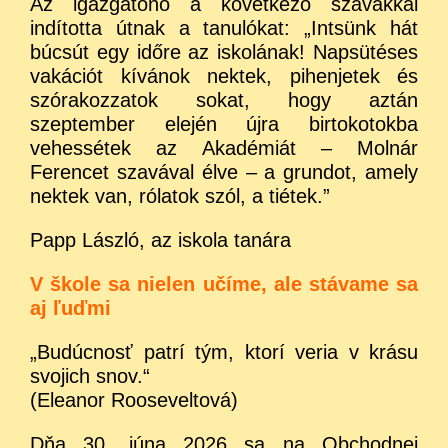
Az igazgatónő a következő szavakkal
indította útnak a tanulókat: „Intsünk hát
búcsút egy időre az iskolának! Napsütéses
vakációt kívánok nektek, pihenjetek és
szórakozzatok sokat, hogy aztán
szeptember elején újra birtokotokba
vehessétek az Akadémiát – Molnár
Ferencet szavával élve – a grundot, amely
nektek van, rólatok szól, a tiétek.”
Papp László, az iskola tanára
V škole sa nielen učíme, ale stávame sa
aj ľuďmi
„Budúcnosť patrí tým, ktorí veria v krásu
svojich snov.“
(Eleanor Rooseveltová)
Dňa 30. júna 2026 sa na Obchodnej