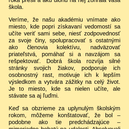
škola.
Veríme, že našu akadémiu vnímate ako
miesto, kde popri získavaní vedomostí sa
učíte veriť sami sebe, niesť zodpovednosť
za svoje činy, spolupracovať s ostatnými
ako členovia kolektívu, nadväzovať
priateľstvá, pomáhať si a navzájom sa
rešpektovať. Dobrá škola rozvíja silné
stránky svojich žiakov, podporuje ich
osobnostný rast, motivuje ich k lepším
výsledkom a vytvára zážitky na celý život.
Je to miesto, kde sa nielen učíte, ale
stávate sa aj ľuďmi.
Keď sa obzrieme za uplynulým školským
rokom, môžeme konštatovať, že bol –
podobne ako tie predchádzajúce –
mimoriadne bohatý na udalosti. Absolvovali