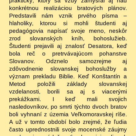
praktický, ktorý sa vždy zamýšľal aj nad
konkrétnou realizáciou bratových plánov.
Predstavili nám vznik prvého písma –
hlaholiky, ktorou si mohli študenti aj
pedagógovia napísať svoje meno, neskôr
zrod slovanských kníh, bohoslužieb.
Študenti prejavili aj znalosť Desatora, keď
bola reč o pretrvávajúcom pohanstve
Slovanov. Odznelo samozrejme aj
zdôvodnenie slovanskej bohoslužby a
význam prekladu Biblie. Keď Konštantín a
Metod položili základy slovanskej
vzdelanosti, borili sa aj s viacerými
prekážkami. I keď mali svojich
nasledovníkov, po smrti týchto dvoch bratov
boli vyhnaní z územia Veľkomoravskej ríše.
A už v tomto období bolo zrejmé, že ľudia
často uprednostnili svoje mocenské záujmy