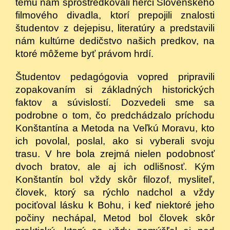
tému nám sprostredkovali herci Slovenského
filmového divadla, ktorí prepojili znalosti
študentov z dejepisu, literatúry a predstavili
nám kultúrne dedičstvo našich predkov, na
ktoré môžeme byť právom hrdí.
Študentov pedagógovia vopred pripravili
zopakovaním si základných historických
faktov a súvislostí. Dozvedeli sme sa
podrobne o tom, čo predchádzalo príchodu
Konštantína a Metoda na Veľkú Moravu, kto
ich povolal, poslal, ako si vyberali svoju
trasu. V hre bola zrejmá nielen podobnosť
dvoch bratov, ale aj ich odlišnosť. Kým
Konštantín bol vždy skôr filozof, mysliteľ,
človek, ktorý sa rýchlo nadchol a vždy
pociťoval lásku k Bohu, i keď niektoré jeho
počiny nechápal, Metod bol človek skôr