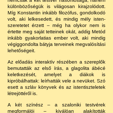
nemcsak a két testvér hasonlósága, hanem
különbözőségük is világosan kirajzolódott.
Míg Konstantin inkább filozófus, gondolkodó
volt, aki lelkesedett, és mindig mély isten­
szeretetet érzett – még ha olykor nem is
értette meg saját tetteinek okát, addig Metód
inkább gyakorlatias ember volt, aki mindig
végiggondolta bátyja terveinek megvalósítási
lehetőségeit.
Az előadás interaktív részében a szereplők
bemutatták az első írás, a glagolita ábécé
keletkezését, amelyet a diákok is
kipróbálhattak: leírhatták vele a nevüket. Szó
esett a szláv könyvek és az istentiszteletek
létrejöttéről is.
A két színész – a szaloniki testvérek
megformálói – kiválóan alakították