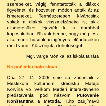
szerepeiket, végig fenntartották a diákok
figyelmét, és közvetlen módon adták át az
ismereteket. Természetesen kíváncsiak
voltak a diákok visszajelzéseire is, akik
elismerésüket fejezték ki a darabbal
kapcsolatban. Bízunk benne, hogy még lesz
alkalmunk hasonlóan igényes előadásokon
részt venni. Köszönjük a lehetőséget.
Mgr. Varga Mónika, az iskola tanára
Na počiatku bolo slovo…
Dňa 27. 11. 2025 sme sa zúčastnili v
Mestskom kultúrnom stredisku Mateja
Korvína vo Veľkom Mederi interaktívneho
predstavenia pod názvom
Putovanie
Konštantína a Metoda
. Túto zaujímavú