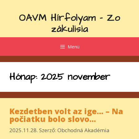
Kilépés
a
OAVM Hírfolyam - Zo
tartalomba
zákulisia
Menü
Hónap:
2025 november
Kezdetben volt az ige… – Na
počiatku bolo slovo…
2025.11.28.
Szerző:
Obchodná Akadémia