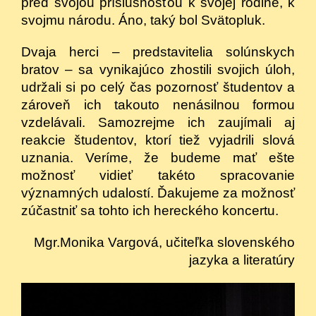
pred svojou príslušnosťou k svojej rodine, k
svojmu národu. Áno, taký bol Svätopluk.
Dvaja herci – predstavitelia solúnskych
bratov – sa vynikajúco zhostili svojich úloh,
udržali si po celý čas pozornosť študentov a
zároveň ich takouto nenásilnou formou
vzdelávali. Samozrejme ich zaujímali aj
reakcie študentov, ktorí tiež vyjadrili slová
uznania. Veríme, že budeme mať ešte
možnosť vidieť takéto spracovanie
významných udalostí. Ďakujeme za možnosť
zúčastniť sa tohto ich hereckého koncertu.
Mgr.Monika Vargová, učiteľka slovenského
jazyka a literatúry