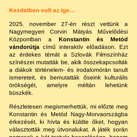
Kezdetben volt az ige…
2025. november 27-én részt vettünk a
Nagymegyeri Corvin Mátyás Művelődési
Központban a
Konstantin és Metód
vándorútja
című interaktív előadáson. Ezt
az érdekes témát a Szlovák Filmszínház
színészei mutatták be, akik összekapcsolták
a diákok történelem- és irodalomórán tanult
ismereteit, és bemutatták őseink kulturális
örökségét, amelyre méltán lehetünk
büszkék.
Részletesen megismerhettük, mi előzte meg
Konstantin és Metód Nagy-Morvaországba
érkezését, ki hívta és küldte őket, hogyan
választották meg útvonalukat. A játék során