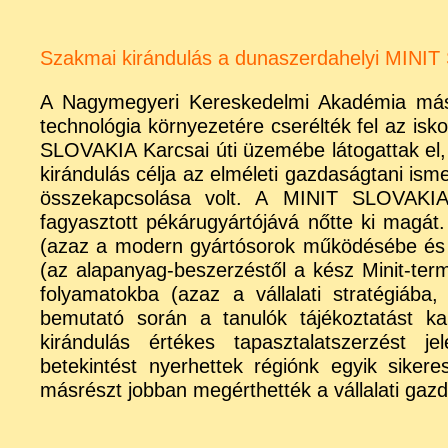
Szakmai kirándulás a dunaszerdahelyi MINIT 
A Nagymegyeri Kereskedelmi Akadémia máso
technológia környezetére cserélték fel az is
SLOVAKIA Karcsai úti üzemébe látogattak el, 
kirándulás célja az elméleti gazdaságtani isme
összekapcsolása volt. A MINIT SLOVAKIA 
fagyasztott pékárugyártójává nőtte ki magát.
(azaz a modern gyártósorok működésébe és a 
(az alapanyag-beszerzéstől a kész Minit-term
folyamatokba (azaz a vállalati stratégiáb
bemutató során a tanulók tájékoztatást kapt
kirándulás értékes tapasztalatszerzést j
betekintést nyerhettek régiónk egyik sikeres
másrészt jobban megérthették a vállalati gaz