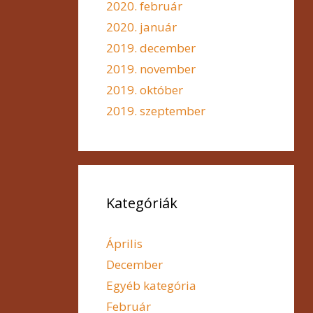
2020. február
2020. január
2019. december
2019. november
2019. október
2019. szeptember
Kategóriák
Április
December
Egyéb kategória
Február