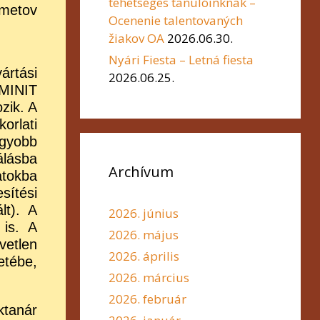
tehetséges tanulóinknak –
dmetov
Ocenenie talentovaných
žiakov OA
2026.06.30.
Nyári Fiesta – Letná fiesta
ártási
2026.06.25.
 MINIT
zik. A
orlati
gyobb
álásba
Archívum
atokba
sítési
lt). A
2026. június
 is. A
2026. május
vetlen
2026. április
etébe,
2026. március
2026. február
ktanár