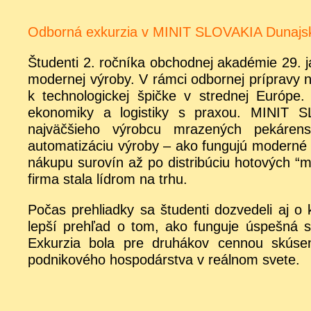
Odborná exkurzia v MINIT SLOVAKIA Dunajs
Študenti 2. ročníka obchodnej akadémie 29. j
modernej výroby. V rámci odbornej prípravy n
k technologickej špičke v strednej Európe.
ekonomiky a logistiky s praxou. MINIT S
najväčšieho výrobcu mrazených pekáren
automatizáciu výroby – ako fungujú moderné v
nákupu surovín až po distribúciu hotových “mi
firma stala lídrom na trhu.
Počas prehliadky sa študenti dozvedeli aj o 
lepší prehľad o tom, ako funguje úspešná s
Exkurzia bola pre druhákov cennou skúse
podnikového hospodárstva v reálnom svete.