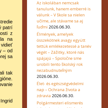
Az iskolában nemcsak
tanulunk, hanem emberré is
válunk – V škole sa nielen
učíme, ale stávame sa aj
tredie
ľuďmi
2026.06.30.
 patrí
osti z
Élmények, amelyek
ala na
összekötnek avagy együtt
idieť
tettük emlékezetessé a tanév
y – od
végét – Zážitky, ktoré nás
rej sa
spájajú – Spoločne sme
urobili tento školský rok
nezabudnuteľným
li tak
2026.06.30.
gióne.
Élet- és egészségvédelmi
ovanie
nap – Ochrana života a
zdravia
2026.06.30.
 Ingrid
Polgármesteri elismerés