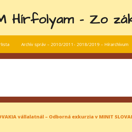
 Hírfolyam - Zo záku
lista
Archív správ – 2010/2011- 2018/2019 – Hírarchívum
OVAKIA vállalatnál – Odborná exkurzia v MINIT SLOVA