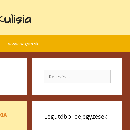
lisia
www.oagvm.sk
Keresés:
KIA
Legutóbbi bejegyzések