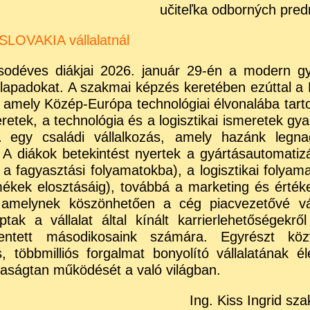
učiteľka odborných pre
SLOVAKIA vállalatnál
déves diákjai 2026. január 29-én a modern gy
kolapadokat. A szakmai képzés keretében ezúttal a
amely Közép-Európa technológiai élvonalába tarto
retek, a technológia és a logisztikai ismeretek gyak
egy családi vállalkozás, amely hazánk legna
 A diákok betekintést nyertek a gyártásautomatiz
fagyasztási folyamatokba), a logisztikai folyam
ékek elosztásáig), továbbá a marketing és értéke
a, amelynek köszönhetően a cég piacvezetővé vá
ak a vállalat által kínált karrierlehetőségekről
elentett másodikosaink számára. Egyrészt köz
, többmilliós forgalmat bonyolító vállalatának él
daságtan működését a való világban.
Ing. Kiss Ingrid sza