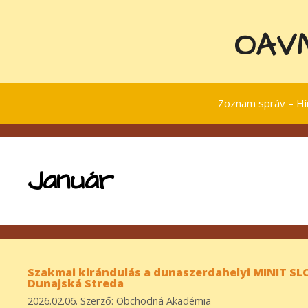
Kilépés
a
OAVM
tartalomba
Zoznam správ – Hír
Január
Szakmai kirándulás a dunaszerdahelyi MINIT SL
Dunajská Streda
2026.02.06.
Szerző:
Obchodná Akadémia