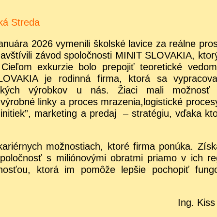
ká Streda
anuára 2026 vymenili školské lavice za reálne pros
avštívili závod spoločnosti MINIT SLOVAKIA, ktorý
 Cieľom exkurzie bolo prepojiť teoretické vedom
LOVAKIA je rodinná firma, ktorá sa vypracov
ských výrobkov u nás. Žiaci mali možnosť v
ýrobné linky a proces mrazenia,logistické proces
nitiek”, marketing a predaj – stratégiu, vďaka kto
kariérnych možnostiach, ktoré firma ponúka. Získa
poločnosť s miliónovými obratmi priamo v ich re
nosťou, ktorá im pomôže lepšie pochopiť fung
Ing. Kiss