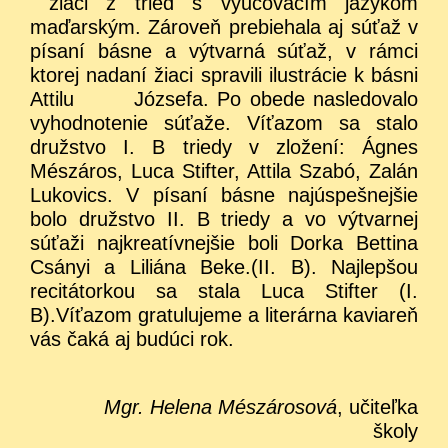
žiaci z tried s vyučovacím jazykom
maďarským. Zároveň prebiehala aj súťaž v
písaní básne a výtvarná súťaž, v rámci
ktorej nadaní žiaci spravili ilustrácie k básni
Attilu Józsefa. Po obede nasledovalo
vyhodnotenie súťaže. Víťazom sa stalo
družstvo I. B triedy v zložení: Ágnes
Mészáros, Luca Stifter, Attila Szabó, Zalán
Lukovics. V písaní básne najúspešnejšie
bolo družstvo II. B triedy a vo výtvarnej
súťaži najkreatívnejšie boli Dorka Bettina
Csányi a Liliána Beke.(II. B). Najlepšou
recitátorkou sa stala Luca Stifter (I.
B).Víťazom gratulujeme a literárna kaviareň
vás čaká aj budúci rok.
Mgr. Helena Mészárosová
, učiteľka
školy