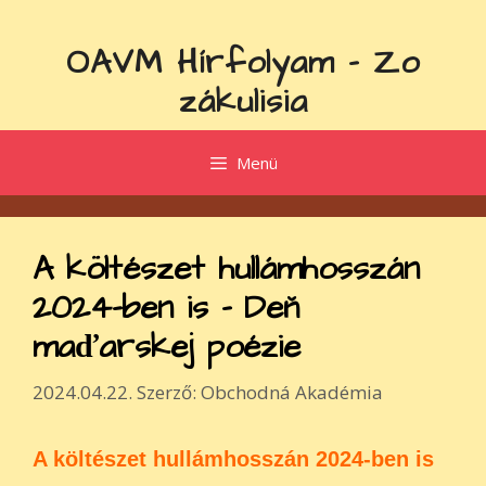
Kilépés
a
OAVM Hírfolyam - Zo
tartalomba
zákulisia
Menü
A költészet hullámhosszán
2024-ben is – Deň
maďarskej poézie
2024.04.22.
Szerző:
Obchodná Akadémia
A költészet hullámhosszán 2024-ben is