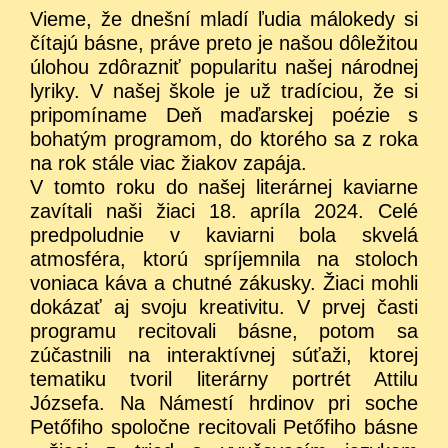
Vieme, že dnešní mladí ľudia málokedy si
čítajú básne, práve preto je našou dôležitou
úlohou zdôrazniť popularitu našej národnej
lyriky. V našej škole je už tradíciou, že si
pripomíname Deň maďarskej poézie s
bohatým programom, do ktorého sa z roka
na rok stále viac žiakov zapája.
V tomto roku do našej literárnej kaviarne
zavítali naši žiaci 18. apríla 2024. Celé
predpoludnie v kaviarni bola skvelá
atmosféra, ktorú spríjemnila na stoloch
voniaca káva a chutné zákusky. Žiaci mohli
dokázať aj svoju kreativitu. V prvej časti
programu recitovali básne, potom sa
zúčastnili na interaktívnej súťaži, ktorej
tematiku tvoril literárny portrét Attilu
Józsefa. Na Námestí hrdinov pri soche
Petőfiho spoločne recitovali Petőfiho básne