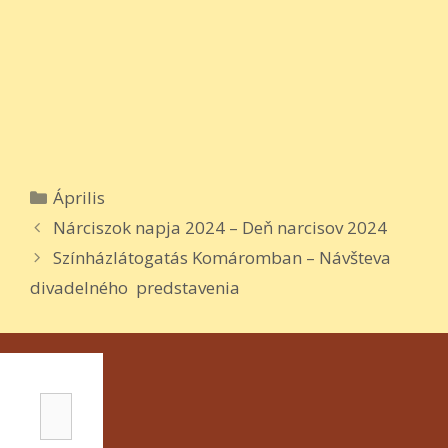
Kategória
Április
Bejegyzés
Nárciszok napja 2024 – Deň narcisov 2024
navigáció
Színházlátogatás Komáromban – Návšteva
divadelného predstavenia
Keresés: