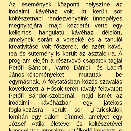
Az események központi helyszíne az
irodalmi kávéház volt. Itt került sor
költészetnapi rendezvényeink ünnepélyes
megnyitójára, majd kezdetét vette egy
kellemes hangulatú kávéházi délelőtt,
amelynek során a verseké és a tanulói
kreativitásé volt főszerep, de azért kávé,
tea és sütemény is került az asztalokra. A
program elején a résztvevő csapatok tagjai
Petőfi Sándor-, Varró Dániel- és Lackfi
János-költeményeket mutattak be
egymásnak. A folytatásban közös szavalás
következett a Hősök terén tavaly felavatott
Petőfi Sándor-szobornál, majd ismét az
irodalmi kávéházban egy játékos
foglalkozásra került sor „Faricskálok
lomhán egy dalon“ címmel, amelyet egy
József Attila életével és költészetével
kapcsolatos interaktív vetélkedő követett. A