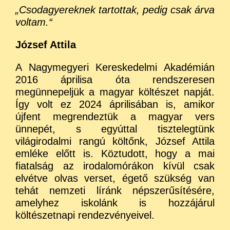
„Csodagyereknek tartottak, pedig csak árva
voltam.“
József Attila
A Nagymegyeri Kereskedelmi Akadémián
2016 áprilisa óta rendszeresen
megünnepeljük a magyar költészet napját.
Így volt ez 2024 áprilisában is, amikor
újfent megrendeztük a magyar vers
ünnepét, s egyúttal tisztelegtünk
világirodalmi rangú költőnk, József Attila
emléke előtt is. Köztudott, hogy a mai
fiatalság az irodalomórákon kívül csak
elvétve olvas verset, égető szükség van
tehát nemzeti líránk népszerűsítésére,
amelyhez iskolánk is hozzájárul
költészetnapi rendezvényeivel.