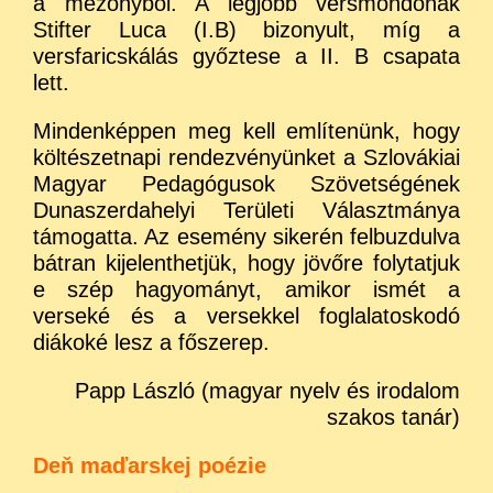
a mezőnyből. A legjobb versmondónak
Stifter Luca (I.B) bizonyult, míg a
versfaricskálás győztese a II. B csapata
lett.
Mindenképpen meg kell említenünk, hogy
költészetnapi rendezvényünket a Szlovákiai
Magyar Pedagógusok Szövetségének
Dunaszerdahelyi Területi Választmánya
támogatta. Az esemény sikerén felbuzdulva
bátran kijelenthetjük, hogy jövőre folytatjuk
e szép hagyományt, amikor ismét a
verseké és a versekkel foglalatoskodó
diákoké lesz a főszerep.
Papp László (magyar nyelv és irodalom
szakos tanár)
Deň maďarskej poézie