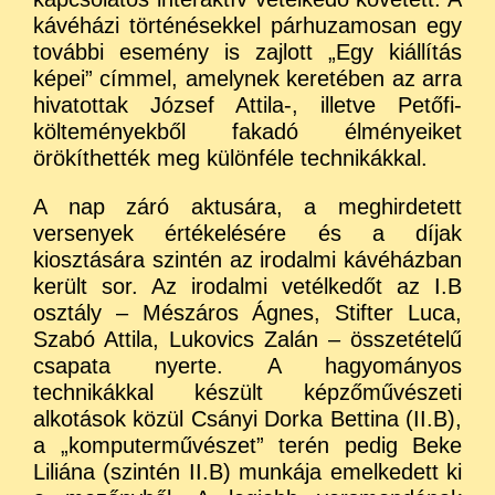
kávéházi történésekkel párhuzamosan egy
további esemény is zajlott „Egy kiállítás
képei” címmel, amelynek keretében az arra
hivatottak József Attila-, illetve Petőfi-
költeményekből fakadó élményeiket
örökíthették meg különféle technikákkal.
A nap záró aktusára, a meghirdetett
versenyek értékelésére és a díjak
kiosztására szintén az irodalmi kávéházban
került sor. Az irodalmi vetélkedőt az I.B
osztály – Mészáros Ágnes, Stifter Luca,
Szabó Attila, Lukovics Zalán – összetételű
csapata nyerte. A hagyományos
technikákkal készült képzőművészeti
alkotások közül Csányi Dorka Bettina (II.B),
a „komputerművészet” terén pedig Beke
Liliána (szintén II.B) munkája emelkedett ki