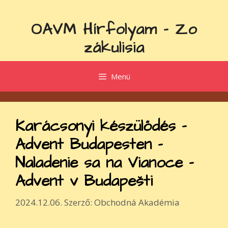
Kilépés
a
OAVM Hírfolyam - Zo
tartalomba
zákulisia
Menü
Karácsonyi készülődés –
Advent Budapesten –
Naladenie sa na Vianoce –
Advent v Budapešti
2024.12.06.
Szerző:
Obchodná Akadémia