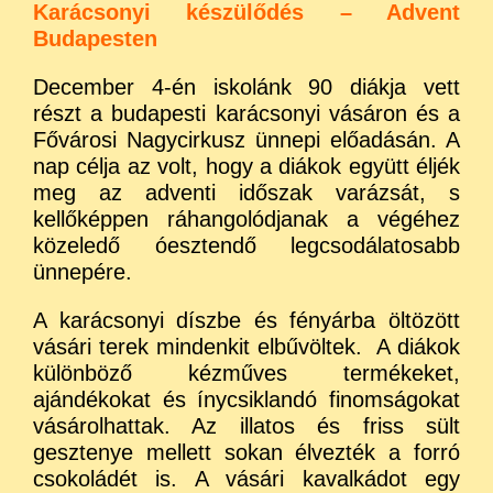
Karácsonyi készülődés – Advent
Budapesten
December 4-én iskolánk 90 diákja vett
részt a budapesti karácsonyi vásáron és a
Fővárosi Nagycirkusz ünnepi előadásán. A
nap célja az volt, hogy a diákok együtt éljék
meg az adventi időszak varázsát, s
kellőképpen ráhangolódjanak a végéhez
közeledő óesztendő legcsodálatosabb
ünnepére.
A karácsonyi díszbe és fényárba öltözött
vásári terek mindenkit elbűvöltek. A diákok
különböző kézműves termékeket,
ajándékokat és ínycsiklandó finomságokat
vásárolhattak. Az illatos és friss sült
gesztenye mellett sokan élvezték a forró
csokoládét is. A vásári kavalkádot egy