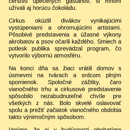
čerstvo upečených gaštanov, si mnohí
užívali aj horúcu čokoládu.
Cirkus okúzlil divákov vynikajúcimi
vystúpeniami a ohromujúcimi artistami.
Pôsobivé predstavenia a úžasné výkony
akrobatov a psov očarili každého. Smiech a
potlesk publika sprevádzal program, čo
vytvorilo výbornú atmosféru.
Na konci dňa sa žiaci vrátili domov s
úsmevmi na tvárach a srdcom plným
spomienok. Spoločné zážitky, čaro
vianočného trhu a cirkusové predstavenie
spôsobilo nezabudnuteľné chvíle pre
všetkých z nás. Bolo skvelé oslavovať
spolu a prežiť začiatok vianočného obdobia
takto výnimočným spôsobom.
Veríme, že aj v budúcnosti obohatíme