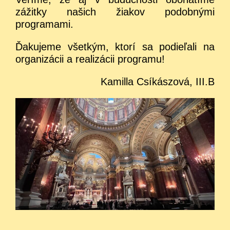
zážitky našich žiakov podobnými
programami.
Ďakujeme všetkým, ktorí sa podieľali na
organizácii a realizácii programu!
Kamilla Csíkászová, III.B