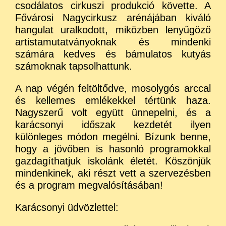
csodálatos cirkuszi produkció követte. A
Fővárosi Nagycirkusz arénájában kiváló
hangulat uralkodott, miközben lenyűgöző
artistamutatványoknak és mindenki
számára kedves és bámulatos kutyás
számoknak tapsolhattunk.
A nap végén feltöltődve, mosolygós arccal
és kellemes emlékekkel tértünk haza.
Nagyszerű volt együtt ünnepelni, és a
karácsonyi időszak kezdetét ilyen
különleges módon megélni. Bízunk benne,
hogy a jövőben is hasonló programokkal
gazdagíthatjuk iskolánk életét. Köszönjük
mindenkinek, aki részt vett a szervezésben
és a program megvalósításában!
Karácsonyi üdvözlettel: