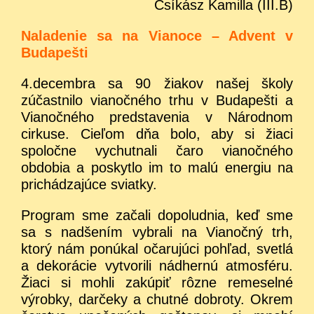
Csíkász Kamilla (III.B)
Naladenie sa na Vianoce – Advent v
Budapešti
4.decembra sa 90 žiakov našej školy
zúčastnilo vianočného trhu v Budapešti a
Vianočného predstavenia v Národnom
cirkuse. Cieľom dňa bolo, aby si žiaci
spoločne vychutnali čaro vianočného
obdobia a poskytlo im to malú energiu na
prichádzajúce sviatky.
Program sme začali dopoludnia, keď sme
sa s nadšením vybrali na Vianočný trh,
ktorý nám ponúkal očarujúci pohľad, svetlá
a dekorácie vytvorili nádhernú atmosféru.
Žiaci si mohli zakúpiť rôzne remeselné
výrobky, darčeky a chutné dobroty. Okrem