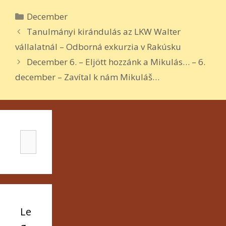
Kategória
December
Bejegyzés
Tanulmányi kirándulás az LKW Walter
navigáció
vállalatnál – Odborná exkurzia v Rakúsku
December 6. – Eljött hozzánk a Mikulás… – 6.
december – Zavítal k nám Mikuláš…
Keresés:
Le