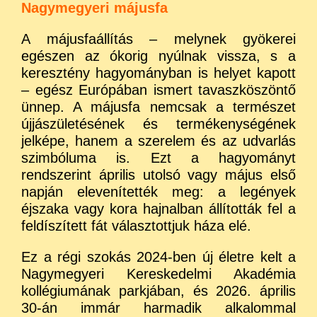
Nagymegyeri májusfa
A májusfaállítás – melynek gyökerei
egészen az ókorig nyúlnak vissza, s a
keresztény hagyományban is helyet kapott
– egész Európában ismert tavaszköszöntő
ünnep. A májusfa nemcsak a természet
újjászületésének és termékenységének
jelképe, hanem a szerelem és az udvarlás
szimbóluma is. Ezt a hagyományt
rendszerint április utolsó vagy május első
napján elevenítették meg: a legények
éjszaka vagy kora hajnalban állították fel a
feldíszített fát választottjuk háza elé.
Ez a régi szokás 2024-ben új életre kelt a
Nagymegyeri Kereskedelmi Akadémia
kollégiumának parkjában, és 2026. április
30-án immár harmadik alkalommal