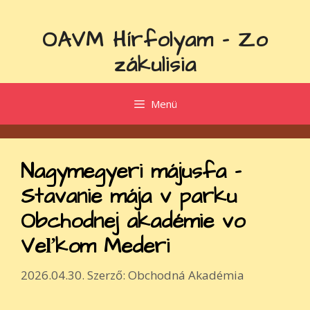
Kilépés
a
OAVM Hírfolyam - Zo
tartalomba
zákulisia
Menü
Nagymegyeri májusfa –
Stavanie mája v parku
Obchodnej akadémie vo
Veľkom Mederi
2026.04.30.
Szerző:
Obchodná Akadémia