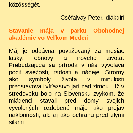
közösségét.
Cséfalvay Péter, diákdiri
Stavanie mája v parku Obchodnej
akadémie vo Veľkom Mederi
Máj je oddávna považovaný za mesiac
lásky, obnovy a nového života.
Prebúdzajúca sa príroda v nás vyvoláva
pocit sviežosti, radosti a nádeje. Stromy
ako symboly života v minulosti
predstavovali víťazstvo jari nad zimou. Už v
stredoveku bolo na Slovensku zvykom, že
mládenci stavali pred domy svojich
vyvolených ozdobené máje ako prejav
náklonnosti, ale aj ako ochranu pred zlými
silami.