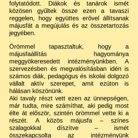
folytatódott. Diákok és tanárok ismét
közösen gyűltek össze ezen a tavaszi
reggelen, hogy együttes erővel állítsanak
májusfát a megújulás és az összetartozás
jegyében.
Örömmel tapasztaltuk, hogy a
májusfaállítás hagyománya
meggyökeresedett intézményünkben. A
szervezésben és megvalósításban idén is
számos diák, pedagógus és iskolai dolgozó
vállalt aktív szerepet, amit ezúton is
hálásan köszönünk.
Aki tavaly részt vett ezen az ünnepségen,
már tudta, mire számíthat, aki pedig most
élte át először, szintén örömmel vette ki a
részét. A közös májusfa – színes
szalagokkal díszítve – ismét
összekapcsolta az intézményünk