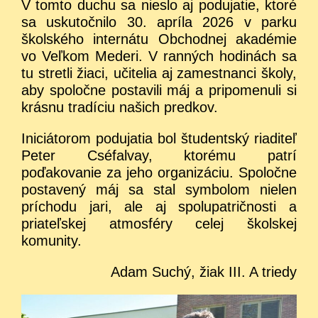
V tomto duchu sa nieslo aj podujatie, ktoré
sa uskutočnilo 30. apríla 2026 v parku
školského internátu Obchodnej akadémie
vo Veľkom Mederi. V ranných hodinách sa
tu stretli žiaci, učitelia aj zamestnanci školy,
aby spoločne postavili máj a pripomenuli si
krásnu tradíciu našich predkov.
Iniciátorom podujatia bol študentský riaditeľ
Peter Cséfalvay, ktorému patrí
poďakovanie za jeho organizáciu. Spoločne
postavený máj sa stal symbolom nielen
príchodu jari, ale aj spolupatričnosti a
priateľskej atmosféry celej školskej
komunity.
Adam Suchý, žiak III. A triedy