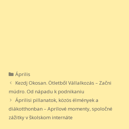
Kategória
Április
Bejegyzés
Kezdj Okosan. Ötletből Vállalkozás – Začni
navigáció
múdro. Od nápadu k podnikaniu
Áprilisi pillanatok, közös élmények a
diákotthonban – Aprílové momenty, spoločné
zážitky v školskom internáte