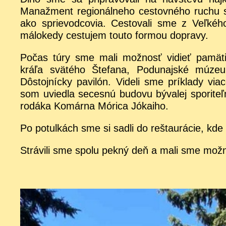
Manažment regionálneho cestovného ruchu s
ako sprievodcovia. Cestovali sme z Veľké
málokedy cestujem touto formou dopravy.
Počas túry sme mali možnosť vidieť pamät
kráľa svätého Štefana, Podunajské múzeu
Dôstojnícky pavilón. Videli sme príklady viac
som uviedla secesnú budovu bývalej sporite
rodáka Komárna Mórica Jókaiho.
Po potulkách sme si sadli do reštaurácie, kde
Strávili sme spolu pekný deň a mali sme možn