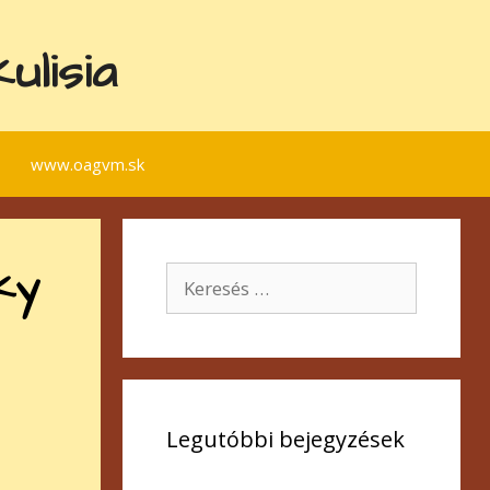
lisia
www.oagvm.sk
ky
Keresés:
Legutóbbi bejegyzések