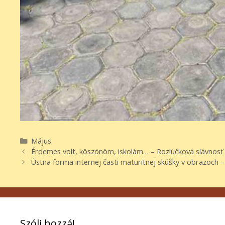
Kategória
Május
Bejegyzés
Érdemes volt, köszönöm, iskolám… – Rozlúčková slávnosť 
navigáció
Ústna forma internej časti maturitnej skúšky v obrazoch –
Szólj hozzá!