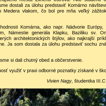
me dostali za úlohu predstaviť Komárno návšte
ho Medera vlakom, čo bol pre mňa veľký zážito
ihodnosti Komárna, ako napr. Nádvorie Európy,
m, Námestie generála Klapku, Baziliku sv. On
erých architektonických štýlov, ako najkrajší prík
ľne. Ja som dostala za úlohu predstaviť sochu z
 sme si dali chutný obed a občerstvenie.
osť využiť v praxi odborné poznatky získané v ško
Vivien Nagy
, študentka III.C