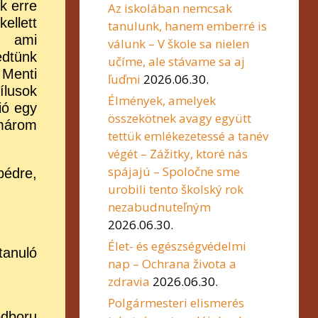
k erre
Az iskolában nemcsak
ellett
tanulunk, hanem emberré is
, ami
válunk – V škole sa nielen
edtünk
učíme, ale stávame sa aj
 Menti
ľuďmi
2026.06.30.
ílusok
Élmények, amelyek
ió egy
összekötnek avagy együtt
omárom
tettük emlékezetessé a tanév
végét – Zážitky, ktoré nás
spájajú – Spoločne sme
bédre,
urobili tento školský rok
nezabudnuteľným
2026.06.30.
Élet- és egészségvédelmi
 tanuló
nap – Ochrana života a
zdravia
2026.06.30.
Polgármesteri elismerés
odboru