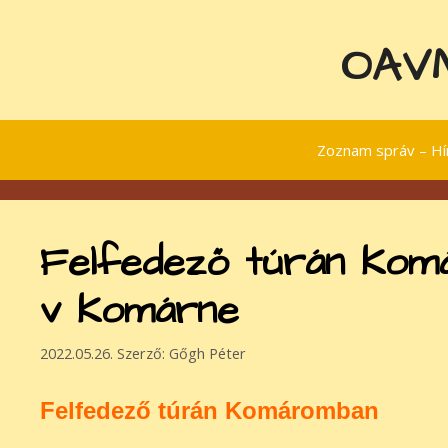
Kilépés
a
OAVM
tartalomba
Zoznam správ – Hír
Felfedező túrán Komá
v Komárne
2022.05.26.
Szerző:
Gőgh Péter
Felfedező túrán Komáromban