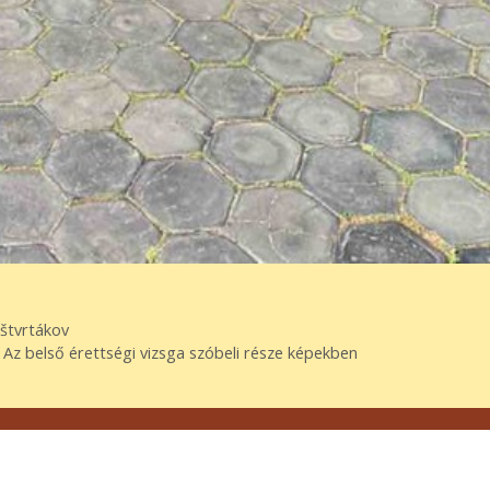
štvrtákov
 Az belső érettségi vizsga szóbeli része képekben