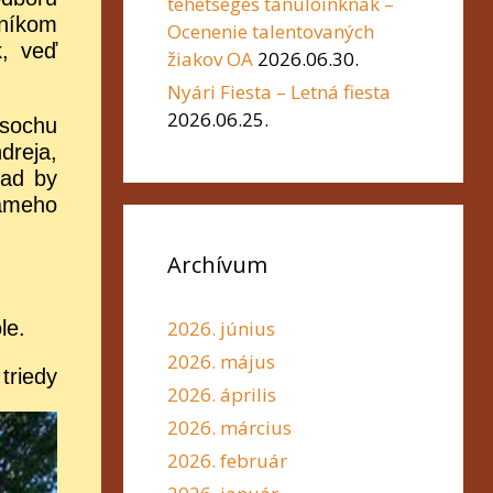
tehetséges tanulóinknak –
vníkom
Ocenenie talentovaných
k, veď
žiakov OA
2026.06.30.
Nyári Fiesta – Letná fiesta
2026.06.25.
 sochu
dreja,
lad by
námeho
Archívum
2026. június
le.
2026. május
 triedy
2026. április
2026. március
2026. február