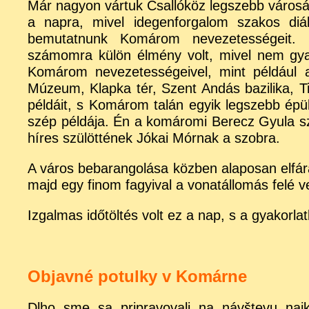
Már nagyon vártuk Csallóköz legszebb város
a napra, mivel idegenforgalom szakos diá
bemutatnunk Komárom nevezetességeit. 
számomra külön élmény volt, mivel nem gy
Komárom nevezetességeivel, mint például 
Múzeum, Klapka tér, Szent Andás bazilika, Tis
példáit, s Komárom talán egyik legszebb épül
szép példája. Én a komáromi Berecz Gyula 
híres szülöttének Jókai Mórnak a szobra.
A város bebarangolása közben alaposan elfára
majd egy finom fagyival a vonatállomás felé ve
Izgalmas időtöltés volt ez a nap, s a gyakorl
Objavné potulky v Komárne
Dlho sme sa pripravovali na návštevu najk