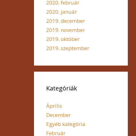
2020. február
2020. január
2019. december
2019. november
2019. október
2019. szeptember
Kategóriák
Április
December
Egyéb kategória
Február