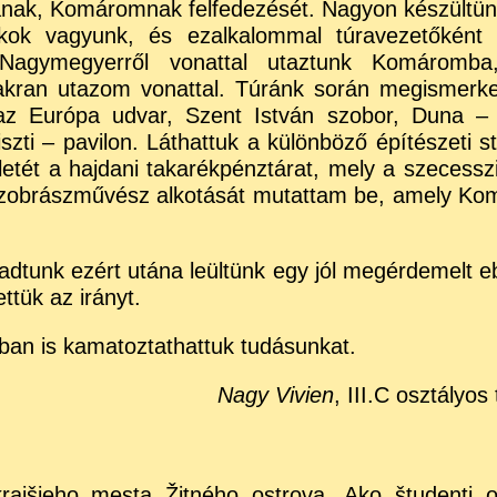
ának, Komáromnak felfedezését. Nagyon készültün
kok vagyunk, és ezalkalommal túravezetőként k
Nagymegyerről vonattal utaztunk Komáromba
akran utazom vonattal. Túránk során megismerk
az Európa udvar, Szent István szobor, Duna –
zti – pavilon. Láthattuk a különböző építészeti st
etét a hajdani takarékpénztárat, mely a szecessz
szobrászművész alkotását mutattam be, amely K
dtunk ezért utána leültünk egy jól megérdemelt e
ttük az irányt.
atban is kamatoztathattuk tudásunkat.
Nagy Vivien
, III.C osztályos
rajšieho mesta Žitného ostrova. Ako študenti 